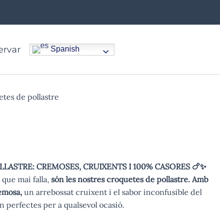
ervar
Spanish
tes de pollastre
stre
LLASTRE: CREMOSES, CRUIXENTS I 100% CASORES 🍗✨
que mai falla,
són les nostres croquetes de pollastre. Amb
emosa,
un arrebossat cruixent i el sabor inconfusible del
n perfectes per a qualsevol ocasió.