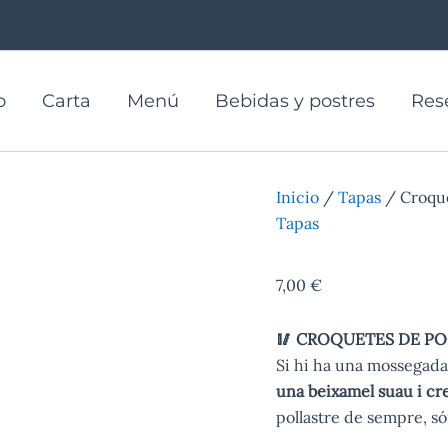
o
Carta
Menú
Bebidas y postres
Res
Inicio
/
Tapas
/ Croque
Tapas
Croquetes de polla
7,00
€
🥢 CROQUETES DE PO
Si hi ha una mossegada 
una beixamel suau i cr
pollastre de sempre, só