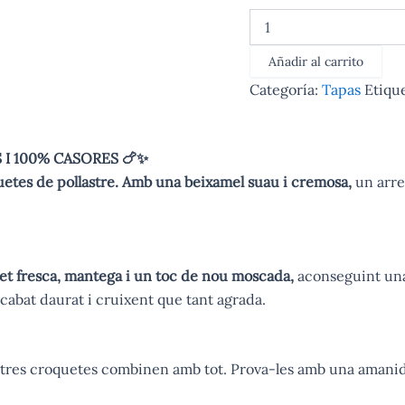
Croquetes
de
pollastre
Añadir al carrito
cantidad
Categoría:
Tapas
Etiqu
 I 100% CASORES 🍗✨
uetes de pollastre. Amb una beixamel suau i cremosa,
un arreb
llet fresca, mantega i un toc de nou moscada,
aconseguint una
acabat daurat i cruixent que tant agrada.
ostres croquetes combinen amb tot. Prova-les amb una amanid